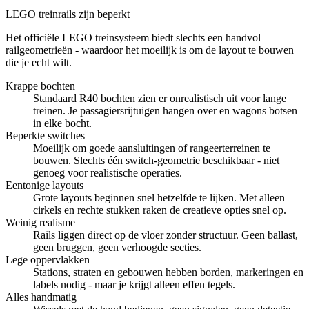
LEGO treinrails zijn beperkt
Het officiële LEGO treinsysteem biedt slechts een handvol
railgeometrieën - waardoor het moeilijk is om de layout te bouwen
die je echt wilt.
Krappe bochten
Standaard R40 bochten zien er
onrealistisch
uit voor lange
treinen. Je passagiersrijtuigen hangen over en wagons botsen
in elke bocht.
Beperkte switches
Moeilijk om goede aansluitingen of rangeerterreinen te
bouwen.
Slechts één
switch-geometrie beschikbaar - niet
genoeg voor realistische operaties.
Eentonige layouts
Grote layouts beginnen snel
hetzelfde te lijken
. Met alleen
cirkels en rechte stukken raken de creatieve opties snel op.
Weinig realisme
Rails liggen direct op de vloer
zonder structuur
. Geen ballast,
geen bruggen, geen verhoogde secties.
Lege oppervlakken
Stations, straten en gebouwen hebben borden, markeringen en
labels nodig - maar je krijgt alleen
effen tegels
.
Alles handmatig