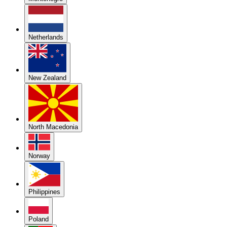
Netherlands
New Zealand
North Macedonia
Norway
Philippines
Poland