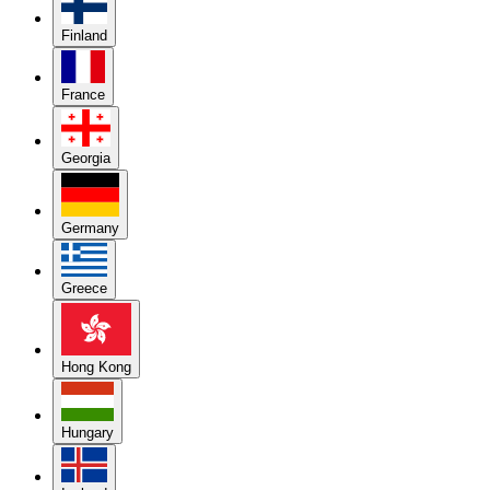
Finland
France
Georgia
Germany
Greece
Hong Kong
Hungary