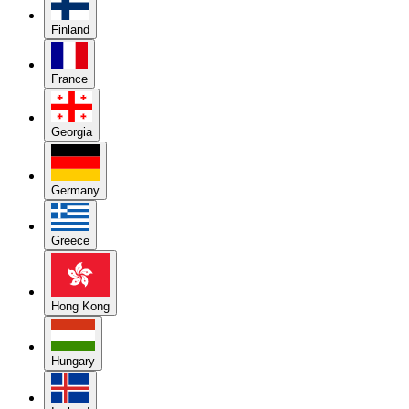
Finland
France
Georgia
Germany
Greece
Hong Kong
Hungary