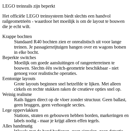
LEGO treinrails zijn beperkt
Het officiële LEGO treinsysteem biedt slechts een handvol
railgeometrieën - waardoor het moeilijk is om de layout te bouwen
die je echt wilt.
Krappe bochten
Standaard R40 bochten zien er
onrealistisch
uit voor lange
treinen. Je passagiersrijtuigen hangen over en wagons botsen
in elke bocht.
Beperkte switches
Moeilijk om goede aansluitingen of rangeerterreinen te
bouwen.
Slechts één
switch-geometrie beschikbaar - niet
genoeg voor realistische operaties.
Eentonige layouts
Grote layouts beginnen snel
hetzelfde te lijken
. Met alleen
cirkels en rechte stukken raken de creatieve opties snel op.
Weinig realisme
Rails liggen direct op de vloer
zonder structuur
. Geen ballast,
geen bruggen, geen verhoogde secties.
Lege oppervlakken
Stations, straten en gebouwen hebben borden, markeringen en
labels nodig - maar je krijgt alleen
effen tegels
.
Alles handmatig