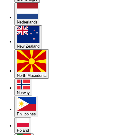
Netherlands
New Zealand
North Macedonia
Norway
Philippines
Poland