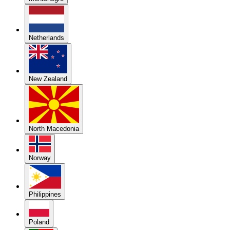
Netherlands
New Zealand
North Macedonia
Norway
Philippines
Poland