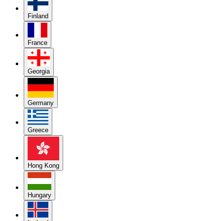
Finland
France
Georgia
Germany
Greece
Hong Kong
Hungary