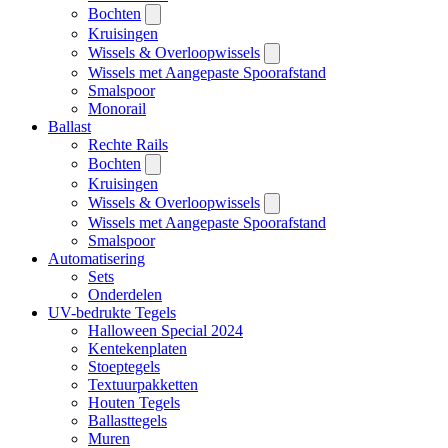
Bochten
Kruisingen
Wissels & Overloopwissels
Wissels met Aangepaste Spoorafstand
Smalspoor
Monorail
Ballast
Rechte Rails
Bochten
Kruisingen
Wissels & Overloopwissels
Wissels met Aangepaste Spoorafstand
Smalspoor
Automatisering
Sets
Onderdelen
UV-bedrukte Tegels
Halloween Special 2024
Kentekenplaten
Stoeptegels
Textuurpakketten
Houten Tegels
Ballasttegels
Muren