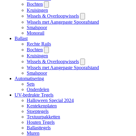
Bochten
Kruisingen
Wissels & Overloopwissels
Wissels met Aangepaste Spoorafstand
Smalspoor
Monorail
Ballast
Rechte Rails
Bochten
Kruisingen
Wissels & Overloopwissels
Wissels met Aangepaste Spoorafstand
Smalspoor
Automatisering
Sets
Onderdelen
UV-bedrukte Tegels
Halloween Special 2024
Kentekenplaten
Stoeptegels
Textuurpakketten
Houten Tegels
Ballasttegels
Muren