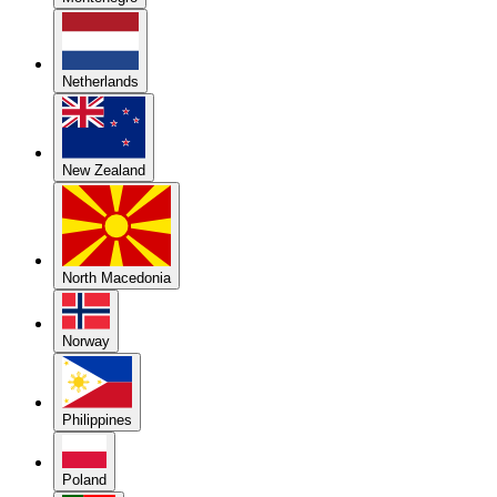
Netherlands
New Zealand
North Macedonia
Norway
Philippines
Poland