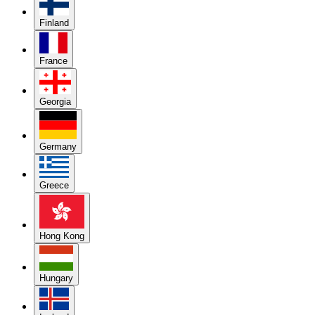
Finland
France
Georgia
Germany
Greece
Hong Kong
Hungary