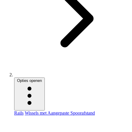
Opties openen
Rails
Wissels met Aangepaste Spoorafstand