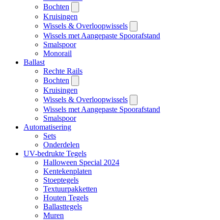
Bochten
Kruisingen
Wissels & Overloopwissels
Wissels met Aangepaste Spoorafstand
Smalspoor
Monorail
Ballast
Rechte Rails
Bochten
Kruisingen
Wissels & Overloopwissels
Wissels met Aangepaste Spoorafstand
Smalspoor
Automatisering
Sets
Onderdelen
UV-bedrukte Tegels
Halloween Special 2024
Kentekenplaten
Stoeptegels
Textuurpakketten
Houten Tegels
Ballasttegels
Muren