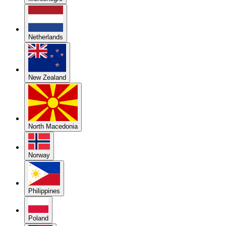
Netherlands
New Zealand
North Macedonia
Norway
Philippines
Poland