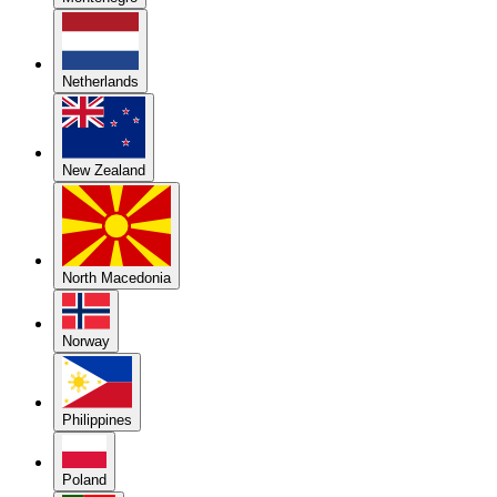
Netherlands
New Zealand
North Macedonia
Norway
Philippines
Poland