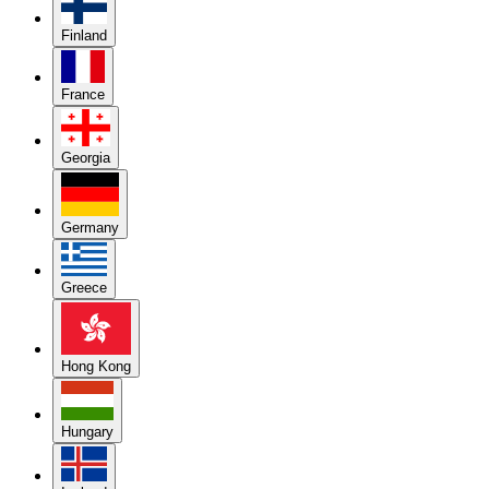
Finland
France
Georgia
Germany
Greece
Hong Kong
Hungary