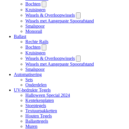
Bochten
Kruisingen
Wissels & Overloopwissels
Wissels met Aangepaste Spoorafstand
Smalspoor
Monorail
Ballast
Rechte Rails
Bochten
Kruisingen
Wissels & Overloopwissels
Wissels met Aangepaste Spoorafstand
Smalspoor
Automatisering
Sets
Onderdelen
UV-bedrukte Tegels
Halloween Special 2024
Kentekenplaten
Stoeptegels
Textuurpakketten
Houten Tegels
Ballasttegels
Muren