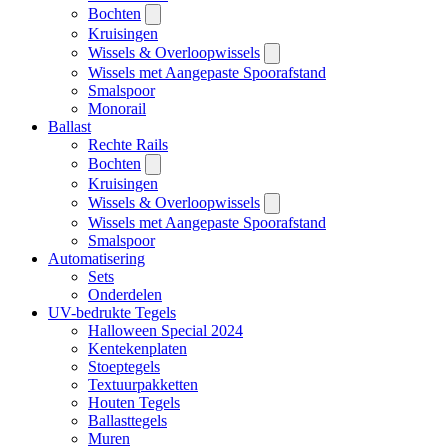
Bochten
Kruisingen
Wissels & Overloopwissels
Wissels met Aangepaste Spoorafstand
Smalspoor
Monorail
Ballast
Rechte Rails
Bochten
Kruisingen
Wissels & Overloopwissels
Wissels met Aangepaste Spoorafstand
Smalspoor
Automatisering
Sets
Onderdelen
UV-bedrukte Tegels
Halloween Special 2024
Kentekenplaten
Stoeptegels
Textuurpakketten
Houten Tegels
Ballasttegels
Muren