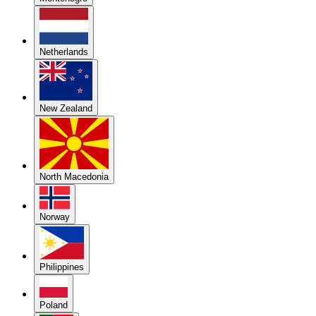
Netherlands
New Zealand
North Macedonia
Norway
Philippines
Poland