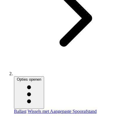
Opties openen
Ballast
Wissels met Aangepaste Spoorafstand