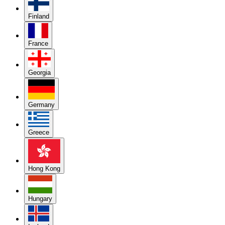
Finland
France
Georgia
Germany
Greece
Hong Kong
Hungary