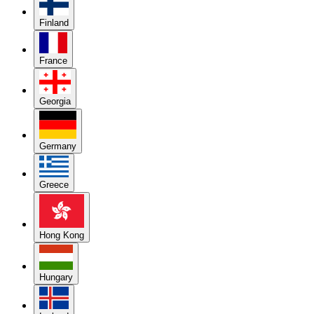
Finland
France
Georgia
Germany
Greece
Hong Kong
Hungary