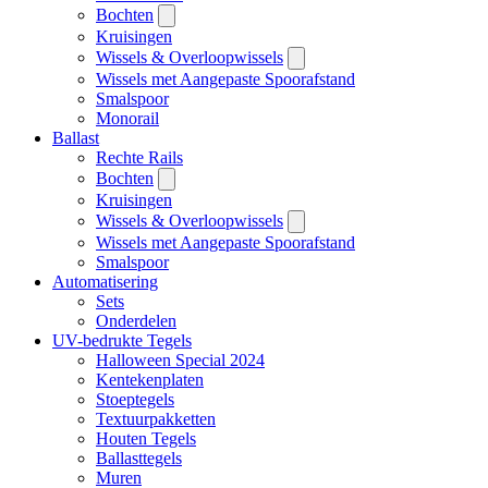
Bochten
Kruisingen
Wissels & Overloopwissels
Wissels met Aangepaste Spoorafstand
Smalspoor
Monorail
Ballast
Rechte Rails
Bochten
Kruisingen
Wissels & Overloopwissels
Wissels met Aangepaste Spoorafstand
Smalspoor
Automatisering
Sets
Onderdelen
UV-bedrukte Tegels
Halloween Special 2024
Kentekenplaten
Stoeptegels
Textuurpakketten
Houten Tegels
Ballasttegels
Muren