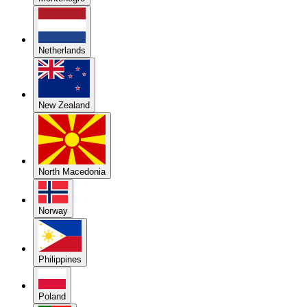
Netherlands
New Zealand
North Macedonia
Norway
Philippines
Poland