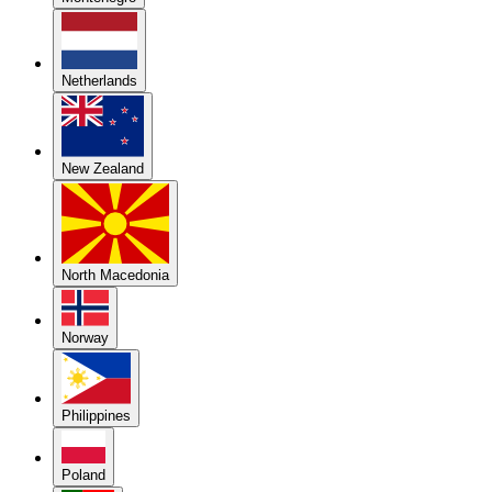
Netherlands
New Zealand
North Macedonia
Norway
Philippines
Poland