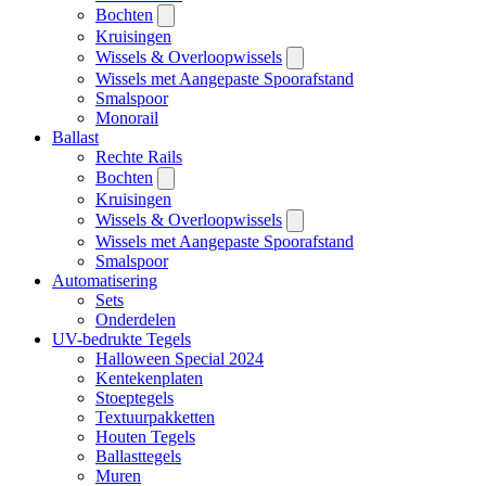
Bochten
Kruisingen
Wissels & Overloopwissels
Wissels met Aangepaste Spoorafstand
Smalspoor
Monorail
Ballast
Rechte Rails
Bochten
Kruisingen
Wissels & Overloopwissels
Wissels met Aangepaste Spoorafstand
Smalspoor
Automatisering
Sets
Onderdelen
UV-bedrukte Tegels
Halloween Special 2024
Kentekenplaten
Stoeptegels
Textuurpakketten
Houten Tegels
Ballasttegels
Muren