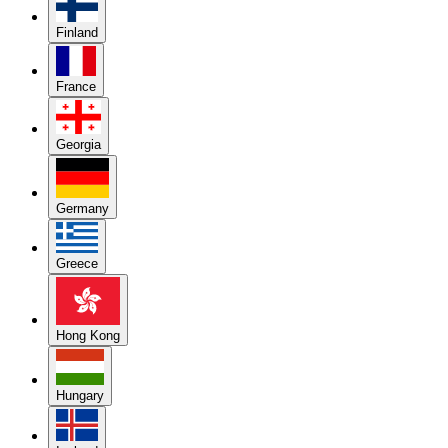
Finland
France
Georgia
Germany
Greece
Hong Kong
Hungary