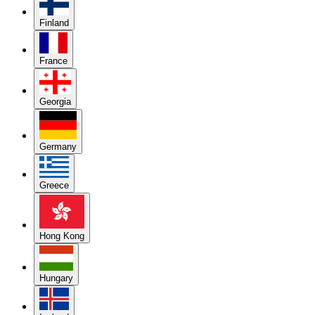
Finland
France
Georgia
Germany
Greece
Hong Kong
Hungary