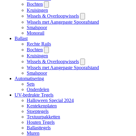
Bochten
Kruisingen
Wissels & Overloopwissels
Wissels met Aangepaste Spoorafstand
Smalspoor
Monorail
Ballast
Rechte Rails
Bochten
Kruisingen
Wissels & Overloopwissels
Wissels met Aangepaste Spoorafstand
Smalspoor
Automatisering
Sets
Onderdelen
UV-bedrukte Tegels
Halloween Special 2024
Kentekenplaten
Stoeptegels
Textuurpakketten
Houten Tegels
Ballasttegels
Muren