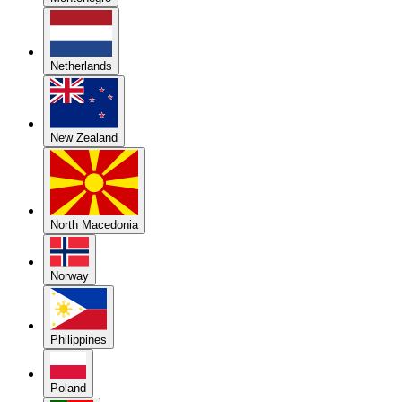
Netherlands
New Zealand
North Macedonia
Norway
Philippines
Poland