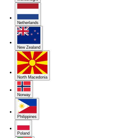
Netherlands
New Zealand
North Macedonia
Norway
Philippines
Poland