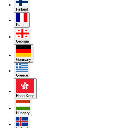
Finland
France
Georgia
Germany
Greece
Hong Kong
Hungary