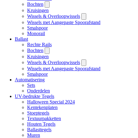
Bochten
Kruisingen
Wissels & Overloopwissels
Wissels met Aangepaste Spoorafstand
Smalspoor
Monorail
Ballast
Rechte Rails
Bochten
Kruisingen
Wissels & Overloopwissels
Wissels met Aangepaste Spoorafstand
Smalspoor
Automatisering
Sets
Onderdelen
UV-bedrukte Tegels
Halloween Special 2024
Kentekenplaten
Stoeptegels
Textuurpakketten
Houten Tegels
Ballasttegels
Muren