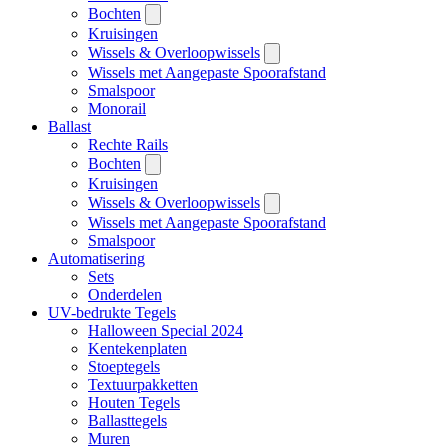
Bochten
Kruisingen
Wissels & Overloopwissels
Wissels met Aangepaste Spoorafstand
Smalspoor
Monorail
Ballast
Rechte Rails
Bochten
Kruisingen
Wissels & Overloopwissels
Wissels met Aangepaste Spoorafstand
Smalspoor
Automatisering
Sets
Onderdelen
UV-bedrukte Tegels
Halloween Special 2024
Kentekenplaten
Stoeptegels
Textuurpakketten
Houten Tegels
Ballasttegels
Muren