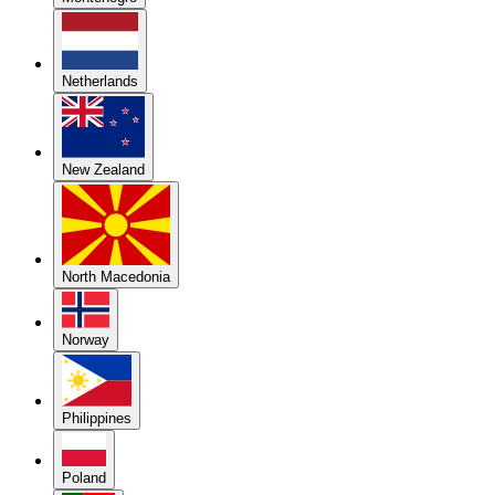
Netherlands
New Zealand
North Macedonia
Norway
Philippines
Poland