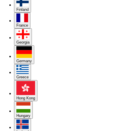
Finland
France
Georgia
Germany
Greece
Hong Kong
Hungary