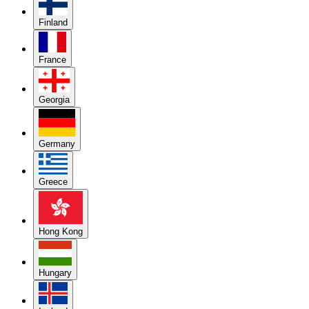
Finland
France
Georgia
Germany
Greece
Hong Kong
Hungary