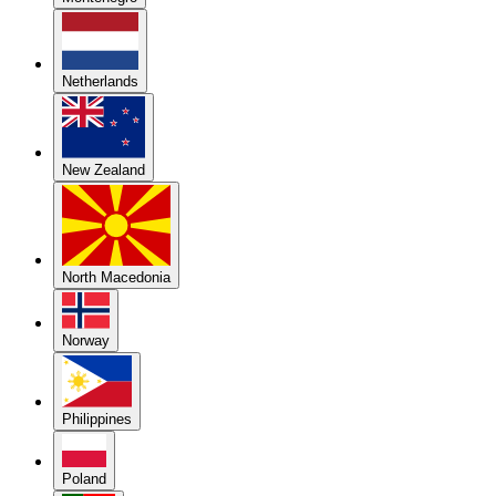
Netherlands
New Zealand
North Macedonia
Norway
Philippines
Poland