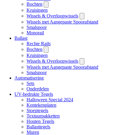
Bochten
Kruisingen
Wissels & Overloopwissels
Wissels met Aangepaste Spoorafstand
Smalspoor
Monorail
Ballast
Rechte Rails
Bochten
Kruisingen
Wissels & Overloopwissels
Wissels met Aangepaste Spoorafstand
Smalspoor
Automatisering
Sets
Onderdelen
UV-bedrukte Tegels
Halloween Special 2024
Kentekenplaten
Stoeptegels
Textuurpakketten
Houten Tegels
Ballasttegels
Muren