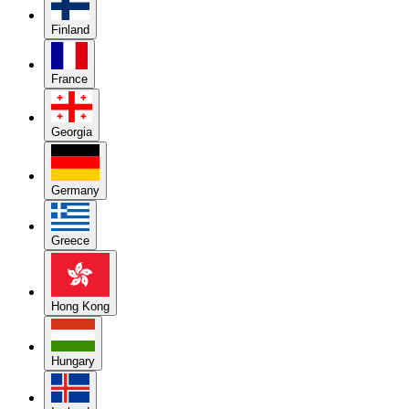
Finland
France
Georgia
Germany
Greece
Hong Kong
Hungary