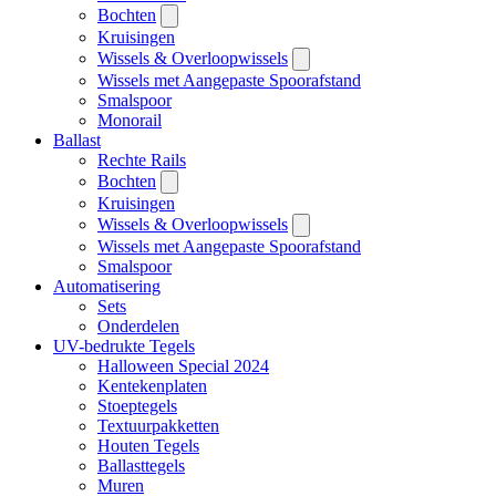
Bochten
Kruisingen
Wissels & Overloopwissels
Wissels met Aangepaste Spoorafstand
Smalspoor
Monorail
Ballast
Rechte Rails
Bochten
Kruisingen
Wissels & Overloopwissels
Wissels met Aangepaste Spoorafstand
Smalspoor
Automatisering
Sets
Onderdelen
UV-bedrukte Tegels
Halloween Special 2024
Kentekenplaten
Stoeptegels
Textuurpakketten
Houten Tegels
Ballasttegels
Muren