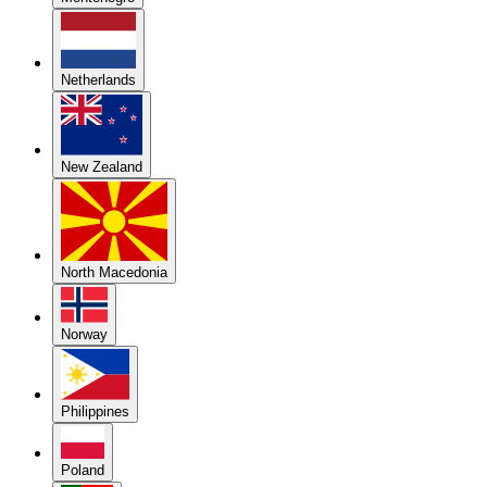
Netherlands
New Zealand
North Macedonia
Norway
Philippines
Poland