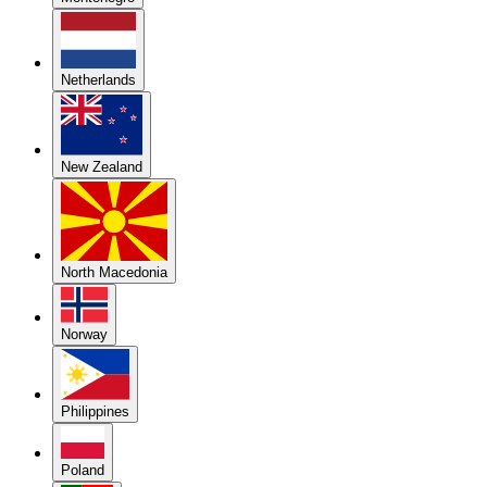
Netherlands
New Zealand
North Macedonia
Norway
Philippines
Poland