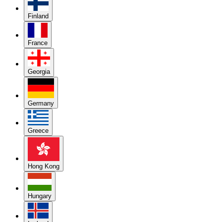
Finland
France
Georgia
Germany
Greece
Hong Kong
Hungary