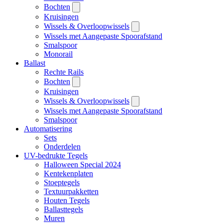
Bochten
Kruisingen
Wissels & Overloopwissels
Wissels met Aangepaste Spoorafstand
Smalspoor
Monorail
Ballast
Rechte Rails
Bochten
Kruisingen
Wissels & Overloopwissels
Wissels met Aangepaste Spoorafstand
Smalspoor
Automatisering
Sets
Onderdelen
UV-bedrukte Tegels
Halloween Special 2024
Kentekenplaten
Stoeptegels
Textuurpakketten
Houten Tegels
Ballasttegels
Muren