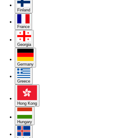
Finland
France
Georgia
Germany
Greece
Hong Kong
Hungary