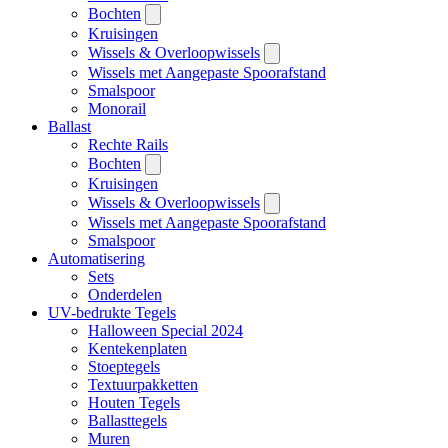
Bochten
Kruisingen
Wissels & Overloopwissels
Wissels met Aangepaste Spoorafstand
Smalspoor
Monorail
Ballast
Rechte Rails
Bochten
Kruisingen
Wissels & Overloopwissels
Wissels met Aangepaste Spoorafstand
Smalspoor
Automatisering
Sets
Onderdelen
UV-bedrukte Tegels
Halloween Special 2024
Kentekenplaten
Stoeptegels
Textuurpakketten
Houten Tegels
Ballasttegels
Muren