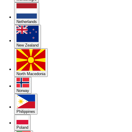
Netherlands
New Zealand
North Macedonia
Norway
Philippines
Poland