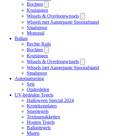
Bochten
Kruisingen
Wissels & Overloopwissels
Wissels met Aangepaste Spoorafstand
Smalspoor
Monorail
Ballast
Rechte Rails
Bochten
Kruisingen
Wissels & Overloopwissels
Wissels met Aangepaste Spoorafstand
Smalspoor
Automatisering
Sets
Onderdelen
UV-bedrukte Tegels
Halloween Special 2024
Kentekenplaten
Stoeptegels
Textuurpakketten
Houten Tegels
Ballasttegels
Muren