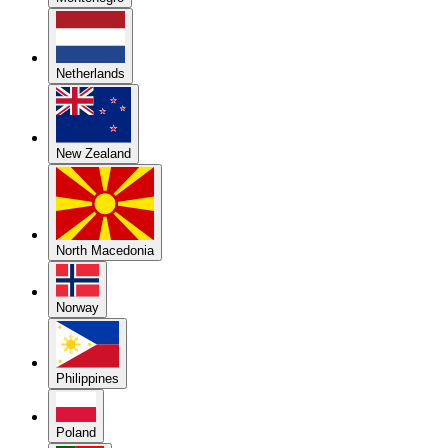
Netherlands
New Zealand
North Macedonia
Norway
Philippines
Poland