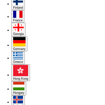
Finland
France
Georgia
Germany
Greece
Hong Kong
Hungary