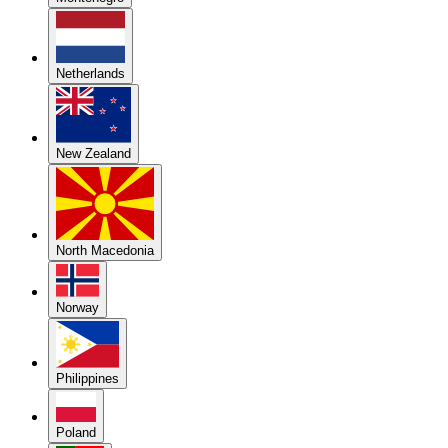
Netherlands
New Zealand
North Macedonia
Norway
Philippines
Poland