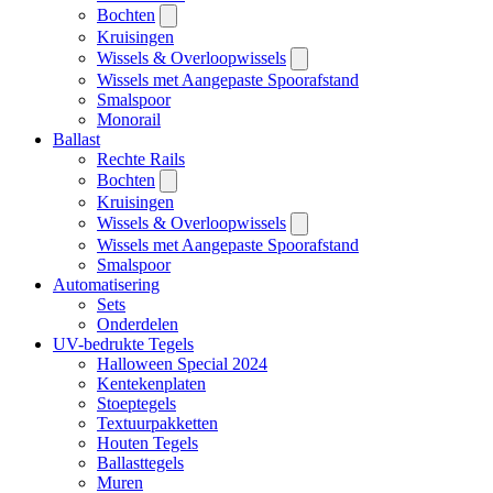
Bochten
Kruisingen
Wissels & Overloopwissels
Wissels met Aangepaste Spoorafstand
Smalspoor
Monorail
Ballast
Rechte Rails
Bochten
Kruisingen
Wissels & Overloopwissels
Wissels met Aangepaste Spoorafstand
Smalspoor
Automatisering
Sets
Onderdelen
UV-bedrukte Tegels
Halloween Special 2024
Kentekenplaten
Stoeptegels
Textuurpakketten
Houten Tegels
Ballasttegels
Muren