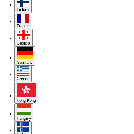
Finland
France
Georgia
Germany
Greece
Hong Kong
Hungary