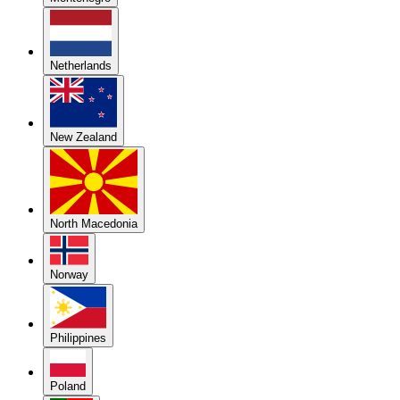
Netherlands
New Zealand
North Macedonia
Norway
Philippines
Poland