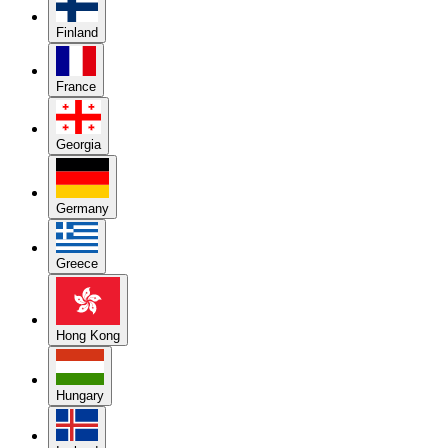
Finland
France
Georgia
Germany
Greece
Hong Kong
Hungary