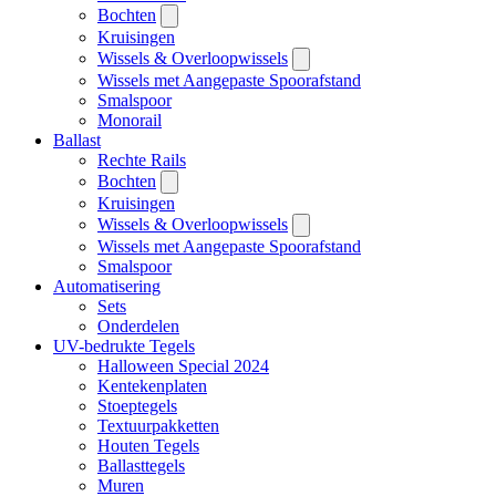
Bochten
Kruisingen
Wissels & Overloopwissels
Wissels met Aangepaste Spoorafstand
Smalspoor
Monorail
Ballast
Rechte Rails
Bochten
Kruisingen
Wissels & Overloopwissels
Wissels met Aangepaste Spoorafstand
Smalspoor
Automatisering
Sets
Onderdelen
UV-bedrukte Tegels
Halloween Special 2024
Kentekenplaten
Stoeptegels
Textuurpakketten
Houten Tegels
Ballasttegels
Muren