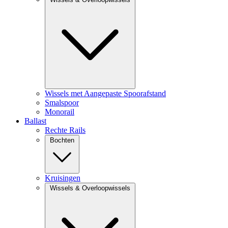
Wissels met Aangepaste Spoorafstand
Smalspoor
Monorail
Ballast
Rechte Rails
Bochten
Kruisingen
Wissels & Overloopwissels