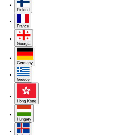
Finland
France
Georgia
Germany
Greece
Hong Kong
Hungary