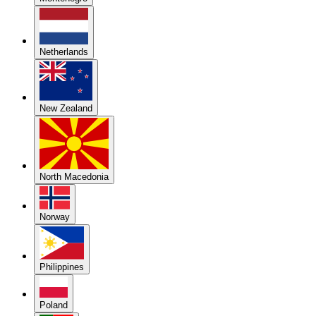
Netherlands
New Zealand
North Macedonia
Norway
Philippines
Poland