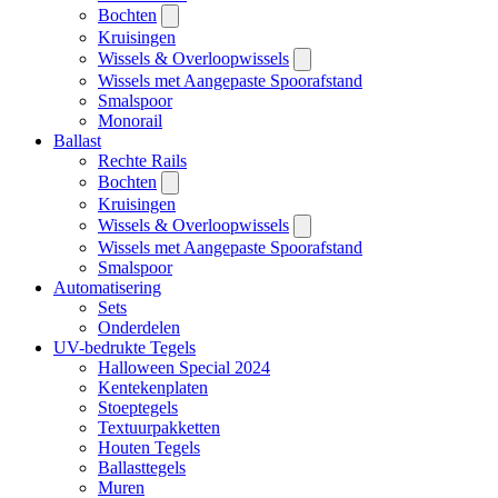
Bochten
Kruisingen
Wissels & Overloopwissels
Wissels met Aangepaste Spoorafstand
Smalspoor
Monorail
Ballast
Rechte Rails
Bochten
Kruisingen
Wissels & Overloopwissels
Wissels met Aangepaste Spoorafstand
Smalspoor
Automatisering
Sets
Onderdelen
UV-bedrukte Tegels
Halloween Special 2024
Kentekenplaten
Stoeptegels
Textuurpakketten
Houten Tegels
Ballasttegels
Muren