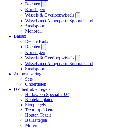
Bochten
Kruisingen
Wissels & Overloopwissels
Wissels met Aangepaste Spoorafstand
Smalspoor
Monorail
Ballast
Rechte Rails
Bochten
Kruisingen
Wissels & Overloopwissels
Wissels met Aangepaste Spoorafstand
Smalspoor
Automatisering
Sets
Onderdelen
UV-bedrukte Tegels
Halloween Special 2024
Kentekenplaten
Stoeptegels
Textuurpakketten
Houten Tegels
Ballasttegels
Muren