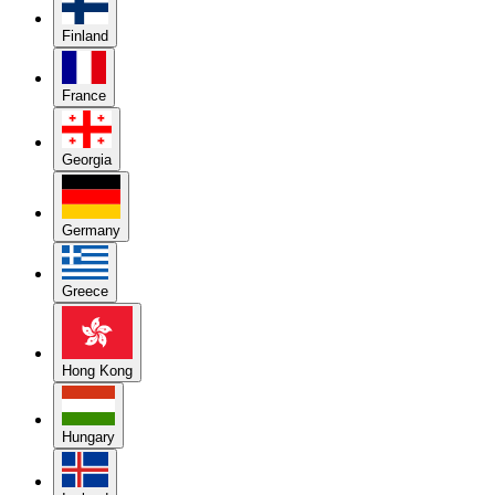
Finland
France
Georgia
Germany
Greece
Hong Kong
Hungary