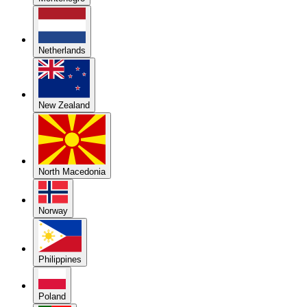
Netherlands
New Zealand
North Macedonia
Norway
Philippines
Poland