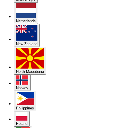
Netherlands
New Zealand
North Macedonia
Norway
Philippines
Poland