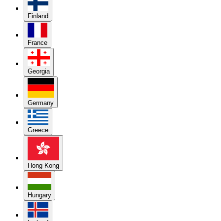
Finland
France
Georgia
Germany
Greece
Hong Kong
Hungary