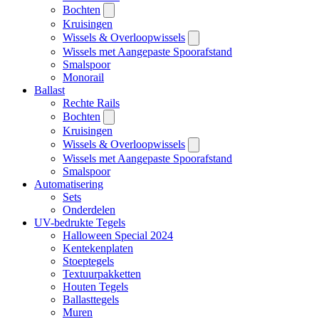
Bochten
Kruisingen
Wissels & Overloopwissels
Wissels met Aangepaste Spoorafstand
Smalspoor
Monorail
Ballast
Rechte Rails
Bochten
Kruisingen
Wissels & Overloopwissels
Wissels met Aangepaste Spoorafstand
Smalspoor
Automatisering
Sets
Onderdelen
UV-bedrukte Tegels
Halloween Special 2024
Kentekenplaten
Stoeptegels
Textuurpakketten
Houten Tegels
Ballasttegels
Muren