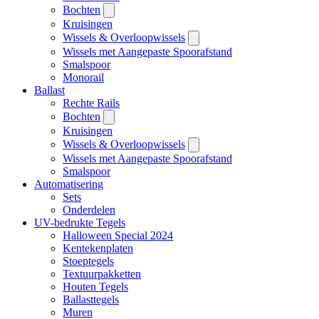
Bochten
Kruisingen
Wissels & Overloopwissels
Wissels met Aangepaste Spoorafstand
Smalspoor
Monorail
Ballast
Rechte Rails
Bochten
Kruisingen
Wissels & Overloopwissels
Wissels met Aangepaste Spoorafstand
Smalspoor
Automatisering
Sets
Onderdelen
UV-bedrukte Tegels
Halloween Special 2024
Kentekenplaten
Stoeptegels
Textuurpakketten
Houten Tegels
Ballasttegels
Muren