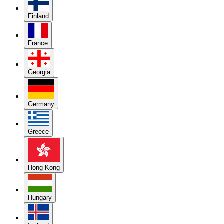
Finland
France
Georgia
Germany
Greece
Hong Kong
Hungary