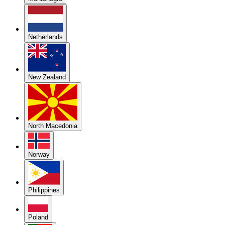
Netherlands
New Zealand
North Macedonia
Norway
Philippines
Poland