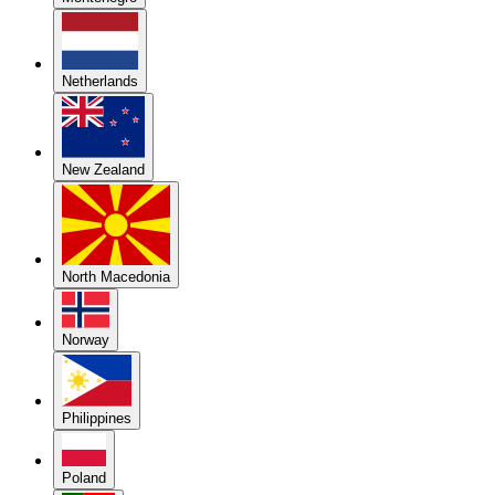
Netherlands
New Zealand
North Macedonia
Norway
Philippines
Poland