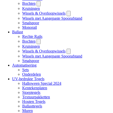
Bochten
Kruisingen
Wissels & Overloopwissels
Wissels met Aangepaste Spoorafstand
Smalspoor
Monorail
Ballast
Rechte Rails
Bochten
Kruisingen
Wissels & Overloopwissels
Wissels met Aangepaste Spoorafstand
Smalspoor
Automatisering
Sets
Onderdelen
UV-bedrukte Tegels
Halloween Special 2024
Kentekenplaten
Stoeptegels
Textuurpakketten
Houten Tegels
Ballasttegels
Muren