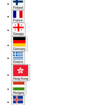
Finland
France
Georgia
Germany
Greece
Hong Kong
Hungary