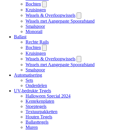
Bochten
Kruisingen
Wissels & Overloopwissels
Wissels met Aangepaste Spoorafstand
Smalspoor
Monorail
Ballast
Rechte Rails
Bochten
Kruisingen
Wissels & Overloopwissels
Wissels met Aangepaste Spoorafstand
Smalspoor
Automatisering
Sets
Onderdelen
UV-bedrukte Tegels
Halloween Special 2024
Kentekenplaten
Stoeptegels
Textuurpakketten
Houten Tegels
Ballasttegels
Muren