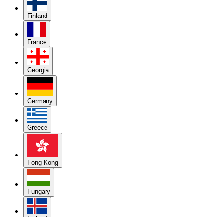
Finland
France
Georgia
Germany
Greece
Hong Kong
Hungary