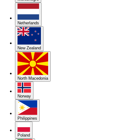
Netherlands
New Zealand
North Macedonia
Norway
Philippines
Poland