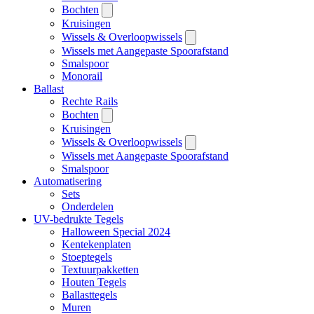
Bochten
Kruisingen
Wissels & Overloopwissels
Wissels met Aangepaste Spoorafstand
Smalspoor
Monorail
Ballast
Rechte Rails
Bochten
Kruisingen
Wissels & Overloopwissels
Wissels met Aangepaste Spoorafstand
Smalspoor
Automatisering
Sets
Onderdelen
UV-bedrukte Tegels
Halloween Special 2024
Kentekenplaten
Stoeptegels
Textuurpakketten
Houten Tegels
Ballasttegels
Muren