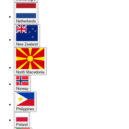
Netherlands
New Zealand
North Macedonia
Norway
Philippines
Poland