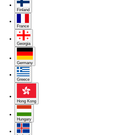
Finland
France
Georgia
Germany
Greece
Hong Kong
Hungary