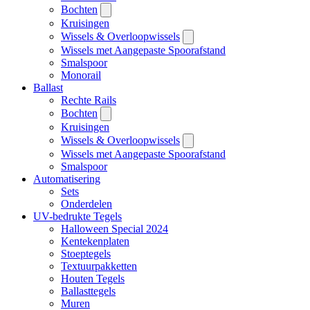
Bochten
Kruisingen
Wissels & Overloopwissels
Wissels met Aangepaste Spoorafstand
Smalspoor
Monorail
Ballast
Rechte Rails
Bochten
Kruisingen
Wissels & Overloopwissels
Wissels met Aangepaste Spoorafstand
Smalspoor
Automatisering
Sets
Onderdelen
UV-bedrukte Tegels
Halloween Special 2024
Kentekenplaten
Stoeptegels
Textuurpakketten
Houten Tegels
Ballasttegels
Muren