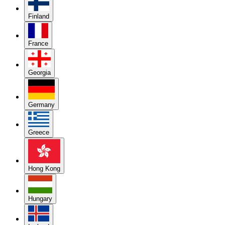
Finland
France
Georgia
Germany
Greece
Hong Kong
Hungary