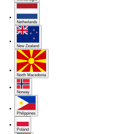
Netherlands
New Zealand
North Macedonia
Norway
Philippines
Poland