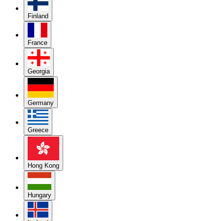
Finland
France
Georgia
Germany
Greece
Hong Kong
Hungary