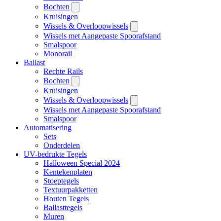
Bochten
Kruisingen
Wissels & Overloopwissels
Wissels met Aangepaste Spoorafstand
Smalspoor
Monorail
Ballast
Rechte Rails
Bochten
Kruisingen
Wissels & Overloopwissels
Wissels met Aangepaste Spoorafstand
Smalspoor
Automatisering
Sets
Onderdelen
UV-bedrukte Tegels
Halloween Special 2024
Kentekenplaten
Stoeptegels
Textuurpakketten
Houten Tegels
Ballasttegels
Muren