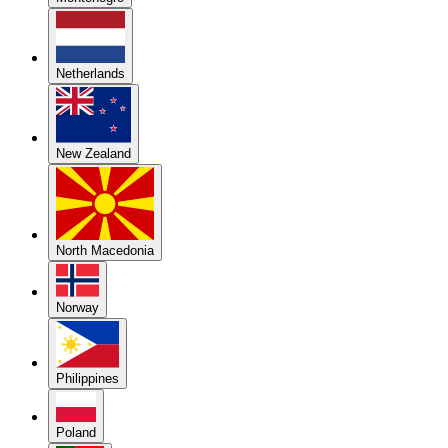
Netherlands
New Zealand
North Macedonia
Norway
Philippines
Poland