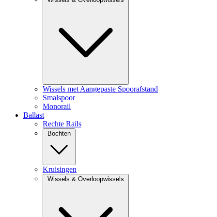
Wissels met Aangepaste Spoorafstand
Smalspoor
Monorail
Ballast
Rechte Rails
Bochten
Kruisingen
Wissels & Overloopwissels