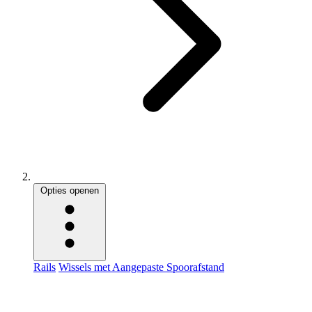
Opties openen
Rails
Wissels met Aangepaste Spoorafstand