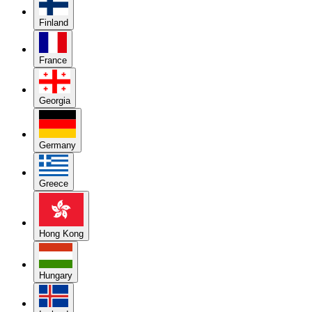
Finland
France
Georgia
Germany
Greece
Hong Kong
Hungary