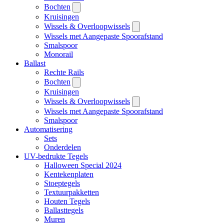
Bochten
Kruisingen
Wissels & Overloopwissels
Wissels met Aangepaste Spoorafstand
Smalspoor
Monorail
Ballast
Rechte Rails
Bochten
Kruisingen
Wissels & Overloopwissels
Wissels met Aangepaste Spoorafstand
Smalspoor
Automatisering
Sets
Onderdelen
UV-bedrukte Tegels
Halloween Special 2024
Kentekenplaten
Stoeptegels
Textuurpakketten
Houten Tegels
Ballasttegels
Muren