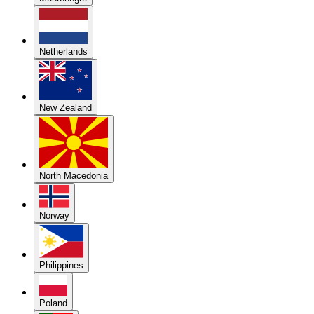
Netherlands
New Zealand
North Macedonia
Norway
Philippines
Poland